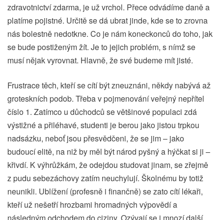
zdravotnictví zdarma, je už vrchol. Přece odvádíme daně a
platíme pojistné. Určitě se dá ubrat jinde, kde se to zrovna
nás bolestně nedotkne. Co je nám koneckonců do toho, jak
se bude postiženým žít. Je to jejich problém, s nímž se
musí nějak vyrovnat. Hlavně, že své budeme mít jisté.
Frustrace těch, kteří se cítí být zneuznáni, někdy nabývá až
groteskních podob. Třeba v pojmenování veřejný nepřítel
číslo 1. Zatímco u důchodců se většinové populaci zdá
výstižné a přiléhavé, studenti je berou jako jistou trpkou
nadsázku, neboť jsou přesvědčeni, že se jim – jako
budoucí elitě, na niž by měl být národ pyšný a hýčkat si ji –
křivdí. K výhrůžkám, že odejdou studovat jinam, se zřejmě
z pudu sebezáchovy zatím neuchylují. Školnému by totiž
neunikli. Ublížení (profesně i finančně) se zato cítí lékaři,
kteří už nešetří hrozbami hromadných výpovědí a
následným odchodem do ciziny. Ozývají se i mnozí další,