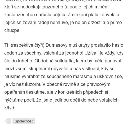
kteří se nedočkají touženého (a podle jejich mínění
zaslouženého) nárůstu příjmů. Zmrazení platů i dávek, o
jejich snižování raději nemluvě, je nejen drzost, ale přímo
chucpe.
Tři (respektive čtyři) Dumasovy mušketýry proslavilo heslo
Jeden za všechny, všichni za jednoho! Užívali je vždy, kdy
šlo do tuhého. Obdobná solidarita, která by měla panovat
mezi všemi skupinami obyvatel u nás v situaci, kdy se
musíme vyhrabat ze současného marasmu a uskrovnit se,
je víc než iluzorní. V obecné rovině sice pravicovým
opatřením tleskáme, ale v konkrétních případech si
hýčkáme pocit, že jsme jedinou obětí do nebe volajících
křivd.
Společnost