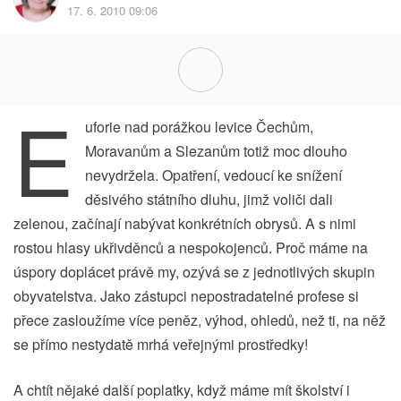
17. 6. 2010 09:06
E
uforie nad porážkou levice Čechům,
Moravanům a Slezanům totiž moc dlouho
nevydržela. Opatření, vedoucí ke snížení
děsivého státního dluhu, jimž voliči dali
zelenou, začínají nabývat konkrétních obrysů. A s nimi
rostou hlasy ukřivděnců a nespokojenců. Proč máme na
úspory doplácet právě my, ozývá se z jednotlivých skupin
obyvatelstva. Jako zástupci nepostradatelné profese si
přece zasloužíme více peněz, výhod, ohledů, než ti, na něž
se přímo nestydatě mrhá veřejnými prostředky!
A chtít nějaké další poplatky, když máme mít školství i