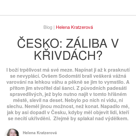
Respekt
Vy
Blog |
Helena Kratzerová
ČESKO: ZÁLIBA V
KŘIVDÁCH?
I boží trpělivost má své meze. Napínat ji až k prasknutí
se nevyplácí. Ovšem Sodomští brali veškerá vážná
varování na lehkou váhu a pěkně se jim to vymstilo. A
přitom jim stvořitel dal šanci. Z původních padesáti
spravedlivých, jež bylo nutno najít v tomto hříšném
městě, slevil na deset. Nebylo po nich ni vidu, ni
slechu. Neměl jinou možnost, než konat. Napadlo mě,
jak by asi dopadl v Česku, kdyby měl objevit lidi, kteří
se necítí ukřivděni. Zřejmě by splakal nad výdělkem.
Helena Kratzerová